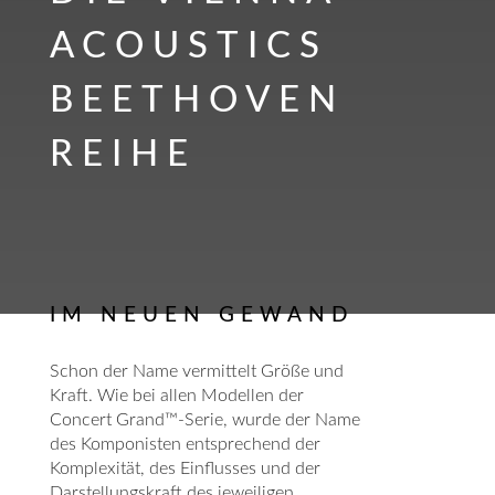
ACOUSTICS
BEETHOVEN
REIHE
IM NEUEN GEWAND
Schon der Name vermittelt Größe und
Kraft. Wie bei allen Modellen der
Concert Grand™-Serie, wurde der Name
des Komponisten entsprechend der
Komplexität, des Einflusses und der
Darstellungskraft des jeweiligen