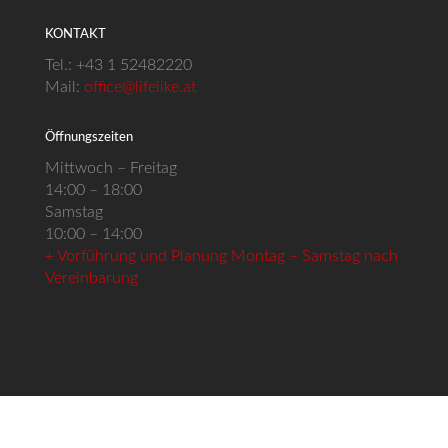
KONTAKT
Tel.: +43 1 52482220
Mail:
office@lifelike.at
Öffnungszeiten
Mittwoch – Freitag
14:00 – 18:00
Samstag
10:00 – 14:00
+ Vorführung und Planung Montag – Samstag nach
Vereinbarung