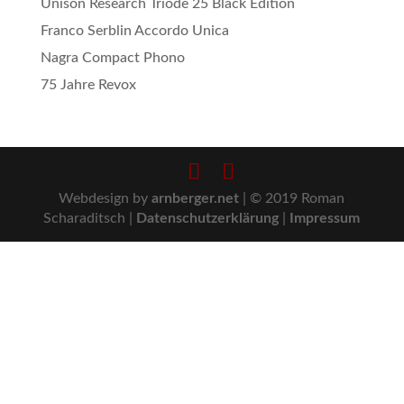
Unison Research Triode 25 Black Edition
Franco Serblin Accordo Unica
Nagra Compact Phono
75 Jahre Revox
Webdesign by
arnberger.net
| © 2019 Roman
Scharaditsch |
Datenschutzerklärung
|
Impressum